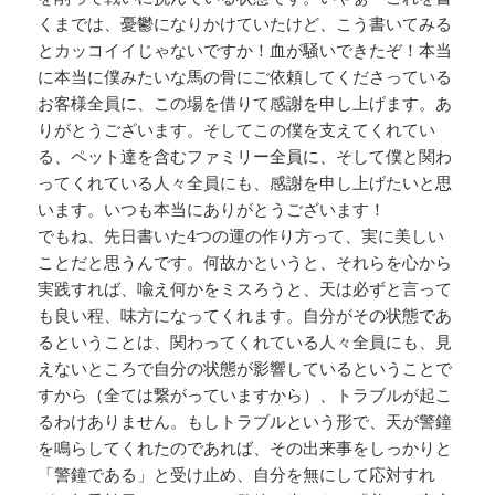
くまでは、憂鬱になりかけていたけど、こう書いてみる
とカッコイイじゃないですか！血が騒いできたぞ！本当
に本当に僕みたいな馬の骨にご依頼してくださっている
お客様全員に、この場を借りて感謝を申し上げます。あ
りがとうございます。そしてこの僕を支えてくれてい
る、ペット達を含むファミリー全員に、そして僕と関わ
ってくれている人々全員にも、感謝を申し上げたいと思
います。いつも本当にありがとうございます！
でもね、先日書いた4つの運の作り方って、実に美しい
ことだと思うんです。何故かというと、それらを心から
実践すれば、喩え何かをミスろうと、天は必ずと言って
も良い程、味方になってくれます。自分がその状態であ
るということは、関わってくれている人々全員にも、見
えないところで自分の状態が影響しているということで
すから（全ては繋がっていますから）、トラブルが起こ
るわけありません。もしトラブルという形で、天が警鐘
を鳴らしてくれたのであれば、その出来事をしっかりと
「警鐘である」と受け止め、自分を無にして応対すれ