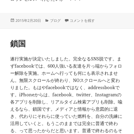
投
カ
One and only Emily に
2015年2月20日
ブログ
コメントを残す
稿
テ
日:
ゴ
リ
鎖国
ー
遂行実施が決定いたしました。完全なるSNS脱です。ま
ずfacebookでは、600人強いる友達を片っ端からフォロ
ー解除を実施。ホームへ行っても何にも表示されませ
ん。無限スクロールが終わり、NOスクロールへと変わ
りました。もはやfacebookではなく、addressbookで
す。iPhoneからは、facebook、twitter、Instagramの
各アプリを削除し、リアルタイム検索アプリも削除。喩
えるなら、鎖国です。メディアと情報から意図的に退
き、代わりにそれらに使っていた燃料を、自分の洗練に
活用していくと。もうこのままでは完全に普通で終わ
る、って思ったからだと思います。普通で終わるのもそ