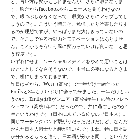
と、言い方は変かもしれませんが、さらに暇になりま
す。暇だからfacebookやらニュースを開くわけなの
で、暇つぶしがなくなって、暇度がさらにアップしてし
まうのです。こういう時こそ、勉強したり読書したりす
るのが理想ですが、やっぱりまだ抜けきっていないの
で、そこまでやる行動力とモチベーションはありませ
ん。これからそういう風に変わっていけば良いな、と思
う程度です。
いずれにせよ、ソーシャルメディアをやめて悪いことは
ひとつとしてなさそうなので、本当に必要になるときま
で、棚にしまっておきます。
昨日は昼から、West（高校）で一年だけ一緒だった
Emilyと3年ちょいぶりに会って来ました。一年だけとい
うのは、Emilyは僕がシニア（高校4年生）の時のフレッ
シュマン（高校1年生）だったので、共に過ごしたのが1
年というわけです（日本に来ている位なので日本人）。
同じマーチングバンド繋がりだっただけだけど、なんだ
かんだ日本人同士だと絆が強いんですよね。特に日本語
が分かるともっと違う。日本語が分かる同士、というだ