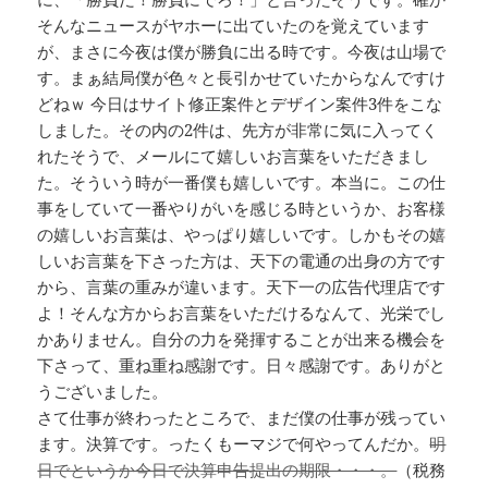
そんなニュースがヤホーに出ていたのを覚えています
が、まさに今夜は僕が勝負に出る時です。今夜は山場で
す。まぁ結局僕が色々と長引かせていたからなんですけ
どねｗ 今日はサイト修正案件とデザイン案件3件をこな
しました。その内の2件は、先方が非常に気に入ってく
れたそうで、メールにて嬉しいお言葉をいただきまし
た。そういう時が一番僕も嬉しいです。本当に。この仕
事をしていて一番やりがいを感じる時というか、お客様
の嬉しいお言葉は、やっぱり嬉しいです。しかもその嬉
しいお言葉を下さった方は、天下の電通の出身の方です
から、言葉の重みが違います。天下一の広告代理店です
よ！そんな方からお言葉をいただけるなんて、光栄でし
かありません。自分の力を発揮することが出来る機会を
下さって、重ね重ね感謝です。日々感謝です。ありがと
うございました。
さて仕事が終わったところで、まだ僕の仕事が残ってい
ます。決算です。ったくもーマジで何やってんだか。
明
日でというか今日で決算申告提出の期限・・・。
（税務