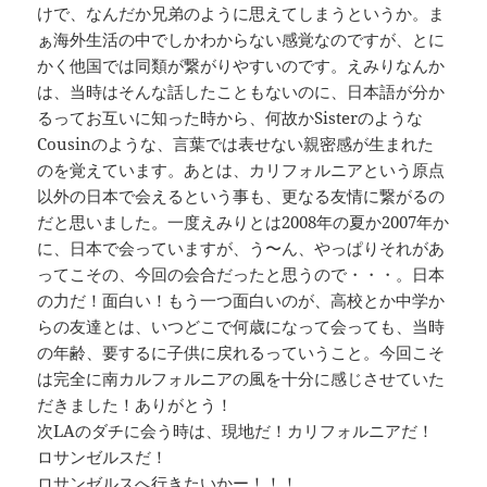
けで、なんだか兄弟のように思えてしまうというか。ま
ぁ海外生活の中でしかわからない感覚なのですが、とに
かく他国では同類が繋がりやすいのです。えみりなんか
は、当時はそんな話したこともないのに、日本語が分か
るってお互いに知った時から、何故かSisterのような
Cousinのような、言葉では表せない親密感が生まれた
のを覚えています。あとは、カリフォルニアという原点
以外の日本で会えるという事も、更なる友情に繋がるの
だと思いました。一度えみりとは2008年の夏か2007年か
に、日本で会っていますが、う〜ん、やっぱりそれがあ
ってこその、今回の会合だったと思うので・・・。日本
の力だ！面白い！もう一つ面白いのが、高校とか中学か
らの友達とは、いつどこで何歳になって会っても、当時
の年齢、要するに子供に戻れるっていうこと。今回こそ
は完全に南カルフォルニアの風を十分に感じさせていた
だきました！ありがとう！
次LAのダチに会う時は、現地だ！カリフォルニアだ！
ロサンゼルスだ！
ロサンゼルスへ行きたいかー！！！