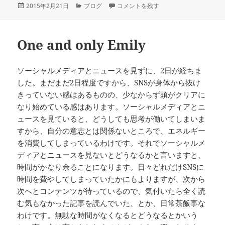
投
カ
支配人 に
2015年2月21日
ブログ
コメントを残す
稿
テ
日:
ゴ
リ
One and only Emily
ー
ソーシャルメディアとニュースを見ずに、2日が経ちま
した。まだまだ2日程度ですから、SNSが身体から抜け
きっていない感はあるものの、少なからず頭がクリアに
なり始めている感はあります。ソーシャルメディアとニ
ュースを見ていると、どうしても思考が働いてしまいま
すから、自分の意志とは関係ないところで、エネルギー
を消費してしまっているわけです。それでソーシャルメ
ディアとニュースを見ないとどうなるかと言いますと、
時間がかなり余ることになります。日々どれだけSNSに
時間を費やしてしまっていたかにもよりますが、次から
次へとコンテンツが待っているので、気付いたら全く読
む気もなかった記事を読んでいた、とか、日常茶飯事な
わけです。無駄な時間がなくなるとどうなるとかいう