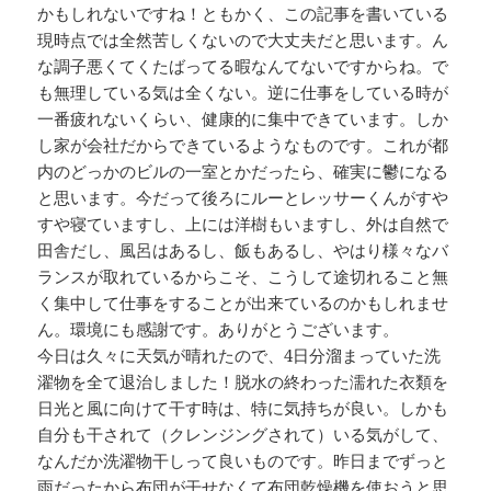
かもしれないですね！ともかく、この記事を書いている
現時点では全然苦しくないので大丈夫だと思います。ん
な調子悪くてくたばってる暇なんてないですからね。で
も無理している気は全くない。逆に仕事をしている時が
一番疲れないくらい、健康的に集中できています。しか
し家が会社だからできているようなものです。これが都
内のどっかのビルの一室とかだったら、確実に鬱になる
と思います。今だって後ろにルーとレッサーくんがすや
すや寝ていますし、上には洋樹もいますし、外は自然で
田舎だし、風呂はあるし、飯もあるし、やはり様々なバ
ランスが取れているからこそ、こうして途切れること無
く集中して仕事をすることが出来ているのかもしれませ
ん。環境にも感謝です。ありがとうございます。
今日は久々に天気が晴れたので、4日分溜まっていた洗
濯物を全て退治しました！脱水の終わった濡れた衣類を
日光と風に向けて干す時は、特に気持ちが良い。しかも
自分も干されて（クレンジングされて）いる気がして、
なんだか洗濯物干しって良いものです。昨日までずっと
雨だったから布団が干せなくて布団乾燥機を使おうと思