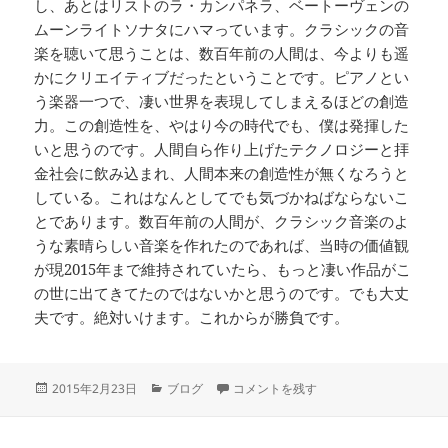
し、あとはリストのラ・カンパネラ、ベートーヴェンの
ムーンライトソナタにハマっています。クラシックの音
楽を聴いて思うことは、数百年前の人間は、今よりも遥
かにクリエイティブだったということです。ピアノとい
う楽器一つで、凄い世界を表現してしまえるほどの創造
力。この創造性を、やはり今の時代でも、僕は発揮した
いと思うのです。人間自ら作り上げたテクノロジーと拝
金社会に飲み込まれ、人間本来の創造性が無くなろうと
している。これはなんとしてでも気づかねばならないこ
とであります。数百年前の人間が、クラシック音楽のよ
うな素晴らしい音楽を作れたのであれば、当時の価値観
が現2015年まで維持されていたら、もっと凄い作品がこ
の世に出てきてたのではないかと思うのです。でも大丈
夫です。絶対いけます。これからが勝負です。
投
カ
昔の創造性 に
2015年2月23日
ブログ
コメントを残す
稿
テ
日:
ゴ
リ