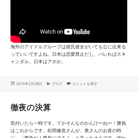
海外のアイドルグループは彼氏彼女がいても公に出来る
っていいですよね。日本は恋愛禁止だし、バレればスキ
ャンダル。日本はアホか。
投
カ
Story of my life に
2015年2月28日
ブログ
コメントを残す
稿
テ
日:
ゴ
リ
徹夜の決算
ー
気付いたら一時です。てかそんなのかんけーねー！勝負
はこれからです。松岡修造さんが、奥さんのお産の時
に、「勝負だ！勝負にでろ！」と言ったそうです。確か