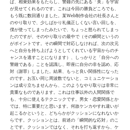
ば、相乗効果をもたらし、警鐘の先にある「美」を宇宙
が見せてくれるのです。これは今回の勝負どころでも、
もう既に数回通りました。某Web制作会社の社長さんと
のやり取りで、少しばかり礼儀正しくない言い回しを、
僕が使ってしまったみたいで、ちょっと怒られてしまっ
たのですが、そのやり取りの最中で（その瞬間というの
がポイントです。その瞬間で対応しなければ、次の次元
へと自分を持ち上げようとしてくれている宇宙からのチ
ャンスを逃すことになります）、しっかりと「自分への
警鐘である」ことを認識し、即座に自分の非を認め、応
対（謝罪）しました。結果、もっと良い関係性になった
のです。お互い同じ周波数でないと、コミュニケーショ
ンは成り立ちませんから、このようなやり取りは非常に
貴重なものであります。これは仕事以外の人間関係で
も、十分に使えるテクニックです。男女・恋愛関係とか
では、特に重要だと思います。何故ケンカやすれ違いが
起こるかというと、どちらかがクッションになれないか
らです。クッションとは、前述の「瞬間的な応対」のこ
とです。クッションではなく、それを打ち返すから、ケ