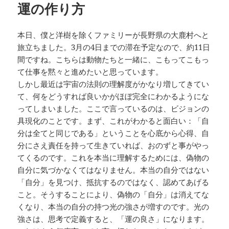
運の作り方
ー
本日、僕と洋樹を除くファミリーが長野県の大鹿村へと
旅立ちました。3月の4日までの滞在予定なので、約11日
間ですね。こちらは動物たちと一緒に、こもってこもっ
て仕事を黙々と進めたいと思っています。
しかし最近は宇宙の法則の理解度がかなり増してきてい
て、何をどうすれば良いかがほぼ完全にわかるようにな
ってしまいました。ここで言っているのは、ビジョンの
具現化のことです。まず、これがわかると面白い：「自
分は全てと同じである」ということを心底から心得、自
分にさえ責任を持って生きていれば、おのずと事がやっ
てくるのです。これを本当に理解するためには、偽物の
自分に気づかなくてはなりません。本当の自分ではない
「自分」を見つけ、抵抗するのではなく、認めてあげる
こと。そうすることにより、偽物の「自分」は消えてな
くなり、本当の自分の持つ光の強さが増すのです。光の
強さは、思考で定義すると、「運の良さ」になります。