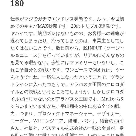
180
ー
仕事がマジでガチでエンドレス状態です。ふぅ、今世初
めてのキャパMAX状態です。20のトリプル3連発です。
ヤバイです。納期ズレはないものの、お客様への連絡が
遅れてしまったり、滞ってしまうのは、事業主としてし
たくはないことです。数日前から、脱INPUT（ソーシャ
ル＆ニュース）を行っていますが、リアルにそんなもの
を見てる暇がない。会社にはファミリーもいないし、こ
れこそ自分との戦いです。ワンピースで例えれば、う〜
んそうですね、一応法人になったということで、グラン
ドラインに入ったつもりで、アラバスタ王国のクロコダ
イルとの決戦というところでしょうか。しかしクロコダ
イルだけじゃないのがアラバスタ王国です。Mr.1から5
くらいまでいますから、平山翔樹の中にある全ての戦
力、つまり、プロジェクトマネージャー、デザイナー、
コーダー、WPエンジニア、経理、パシリ、給食のおば
さん、社長と、バスティル株式会社の一味の全員が、身
を削って戦いに挑んでいる状態です。いやぁ～これを書