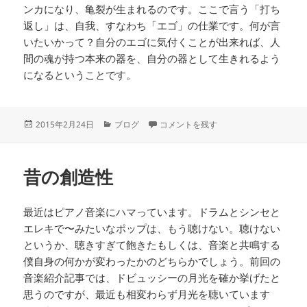
ンカになり、亀裂が生まれるのです。ここで言う「打ち
返し」は、自我、すなわち「エゴ」の仕業です。何が言
いたいかって？自分のエゴに気付くことが出来れば、人
間の魂が持つ本来の器を、自分の器として生きれるよう
になるということです。
投
カ
180 に
2015年2月24日
ブログ
コメントを残す
稿
テ
日:
ゴ
リ
昔の創造性
ー
最近はピアノ音楽にハマっています。ドラムとシンセと
エレキで〜みたいなポップは、もう聴けない。聴けない
というか、聴きすぎて飽きたもしくは、音楽と共鳴する
僕自身の何かが変わったかのどちらかでしょう。前回の
音楽紹介記事では、ドビュッシーの月光を確か挙げたと
思うのですが、最近も相変わらず月光を聴いています