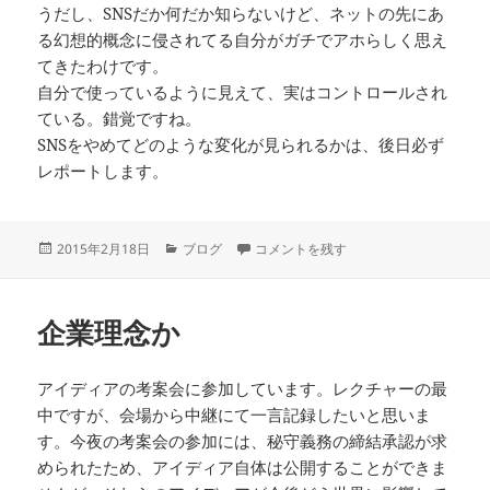
うだし、SNSだか何だか知らないけど、ネットの先にあ
る幻想的概念に侵されてる自分がガチでアホらしく思え
てきたわけです。
自分で使っているように見えて、実はコントロールされ
ている。錯覚ですね。
SNSをやめてどのような変化が見られるかは、後日必ず
レポートします。
投
カ
鎖国 に
2015年2月18日
ブログ
コメントを残す
稿
テ
日:
ゴ
リ
企業理念か
ー
アイディアの考案会に参加しています。レクチャーの最
中ですが、会場から中継にて一言記録したいと思いま
す。今夜の考案会の参加には、秘守義務の締結承認が求
められたため、アイディア自体は公開することができま