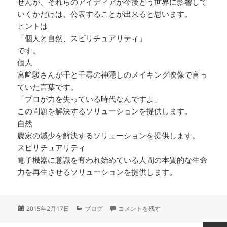
せんが、それらのアイディアが今後どう世界に影響して
いくかだけは、公表することが出来ると思います。
ヒントは
「個人と自然、スピリチュアリティ」
です。
個人
宮﨑駿さんが千と千尋の神隠しのメイキング映像で言っ
ていた言葉です。
「プロが力を失っている時代なんですよ」
この問題を解決するソリューションを提供します。
自然
農家の減少を解決するソリューションを提供します。
スピリチュアリティ
電子機器に意識を奪われ始めている人間の本質的な生命
力を再生させるソリューションを提供します。
投
カ
企業理念か に
2015年2月17日
ブログ
コメントを残す
稿
テ
日:
ゴ