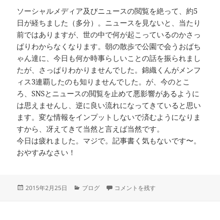
ソーシャルメディア及びニュースの閲覧を絶って、約5
日が経ちました（多分）。ニュースを見ないと、当たり
前ではありますが、世の中で何が起こっているのかさっ
ぱりわからなくなります。朝の散歩で公園で会うおばち
ゃん達に、今日も何か時事らしいことの話を振られまし
たが、さっぱりわかりませんでした。錦織くんがメンフ
ィス3連覇したのも知りませんでした。が、今のとこ
ろ、SNSとニュースの閲覧を止めて悪影響があるように
は思えませんし、逆に良い流れになってきていると思い
ます。変な情報をインプットしないで済むようになりま
すから、冴えてきて当然と言えば当然です。
今日は疲れました。マジで。記事書く気もないです〜。
おやすみなさい！
投
カ
2.25.2015 に
2015年2月25日
ブログ
コメントを残す
稿
テ
日:
ゴ
リ