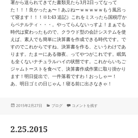
署から送られてきてた書類見たら3月2日ってなって
た！！！良かったぁ〜！あぶねーｗｗｗｗｗもう風呂っ
て寝ます！！！※1:43 追記）これをミスったら国税庁か
らペナルティ・・・。やってらんないっすよ！まぁでも
時代は変わったもので、クラウド型の会計システムを使
えば、素人でも簡単に決算書を作成できる時代です。で
すのでこれからですね、決算書を作る、というわけであ
ります。たまーにある徹夜、ってやつがこれです。眠気
も全くないナチュラルハイの状態です。これからいちご
ジャムトーストを食べて、決算書作成作業に取り掛かり
ます！明日提出で、一件落着ですわ！おっしゃー！
あ、明日ゴミの日じゃん！寝る前に出さなきゃ！
投
カ
徹夜の決算 に
2015年2月27日
ブログ
コメントを残す
稿
テ
日:
ゴ
リ
2.25.2015
ー