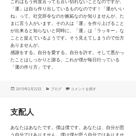
これはもう何度言っても言い切れないことなのですが、
「運」は自ら作り出しているものなのです！「運がいい
ね」って、社交辞令なのか嫉妬なのか知りませんが、た
まに言う人がいます。その人は「運」を作り上げること
が出来ると知らないと同時に、「運」は「ラッキー」な
ことと捉えているようです。そう見えてしまうので仕方
ありませんが。
感謝をする。自分を愛する。自分を許す。そして悪かっ
たことはしっかりと謝る。これが僕が毎日行っている
「運の作り方」です。
投
カ
運の作り方 に
2015年2月22日
ブログ
コメントを残す
稿
テ
日:
ゴ
リ
支配人
ー
あなたはあなたです。僕は僕です。あなたは、自分が思
う自分ではありません。僕は僕が思う自分ではありませ