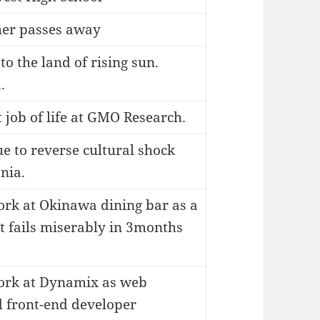
her passes away
o the land of rising sun.
.
t job of life at GMO Research.
 to reverse cultural shock
nia.
ork at Okinawa dining bar as a
t fails miserably in 3months
work at Dynamix as web
d front-end developer