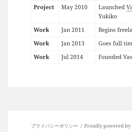
Project
May 2010
Launched
Va
Yukiko
Work
Jan 2011
Begins freel
Work
Jan 2013
Goes full ti
Work
Jul 2014
Founded Vast
プライバシーポリシー
Proudly powered by