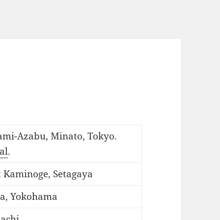
ami-Azabu, Minato, Tokyo.
al
.
at Kaminoge, Setagaya
da, Yokohama
achi