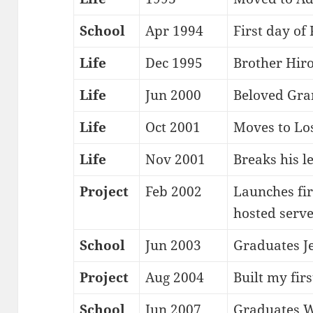
School
Apr 1994
First day of
Life
Dec 1995
Brother Hiro
Life
Jun 2000
Beloved Gra
Life
Oct 2001
Moves to Los
Life
Nov 2001
Breaks his l
Project
Feb 2002
Launches fir
hosted serve
School
Jun 2003
Graduates J
Project
Aug 2004
Built my fir
School
Jun 2007
Graduates W