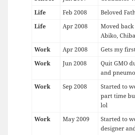
Life
Feb 2008
Beloved Fat
Life
Apr 2008
Moved back t
Abiko, Chiba
Work
Apr 2008
Gets my firs
Work
Jun 2008
Quit GMO due
and pneumo
Work
Sep 2008
Started to w
part time bu
lol
Work
May 2009
Started to 
designer an