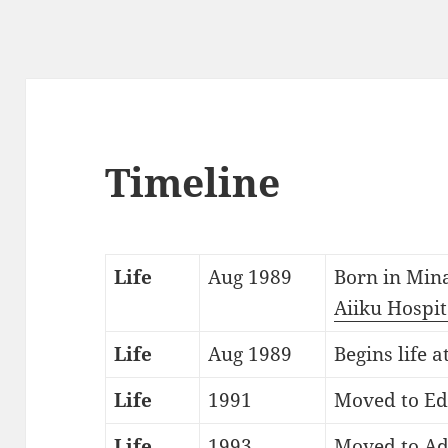
Timeline
Life
Aug 1989
Born in Min
Aiiku Hospit
Life
Aug 1989
Begins life 
Life
1991
Moved to E
Life
1993
Moved to Ad