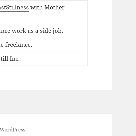
stStillness
with Mother
ance work as a side job.
me freelance.
ill Inc.
 WordPress