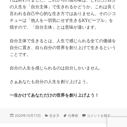
の人生を「自分主体」で生きれるかどうか。これは良く
言われる自己中心的な生き方ではありません。そのジコ
チューは「他人を一切気にせず生きるKYピープル」を
指すので、「自分主体」とは意味が違います。
自分主体で生きるとは、人生で感じられる全ての価値を
自分に置き、自ら自分の世界を創り上げて生きるという
ことです。
自分の人生を感じられるのは自分しかいません。
さぁあなたも自分の人生を創り上げよう。
一生かけてあなただけの世界を創り上げよう！
投
カ
タ
君は新しい時代の成功者に
2020年10月17日
生き方
仕事術
コメントを残す
稿
テ
グ
日:
ゴ