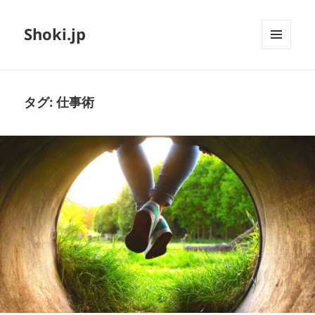
Shoki.jp
メニュ
ーとウ
ィジェ
ット
タグ:
仕事術