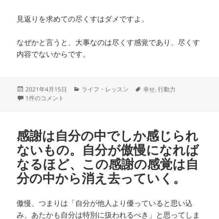
見返りを求めての尽くすはダメですよ。
なぜかと言うと、大事なのは尽くす感覚であり、尽くす
内容でないからです。
投
カ
タ
2021年4月15日
ライフ・レッスン
幸せ
,
行動力
稿
何もやりたいことがないなら、他人の人生をどう良くすることができるか
テ
グ
1件のコメント
日:
ゴ
リ
ー
感謝は自分の中でしか感じられ
ないもの。自分が傲慢になれば
なるほど、この感謝の感覚は自
分の中から消え去っていく。
傲慢、つまりは「自分が他人より優っていると思い込
み、あたかも自分は特別に扱われるべき」と思ってしま