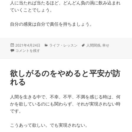
人に当たれば当たるほど、どんどん負の渦に飲み込まれ
ていくことでしょう。
自分の感覚は自分で責任を持ちましょう。
投
カ
タ
2021年4月24日
ライフ・レッスン
人間関係
,
幸せ
稿
人に当たる時は自分に当たっている に
テ
グ
コメントを残す
日:
ゴ
リ
ー
欲しがるのをやめると平安が訪
れる
人間を生きる中で、不幸、不平、不満を感じる時は、何
かを欲しているのにも関わらず、それが実現されない時
です。
こうあって欲しい。でも実現されない。