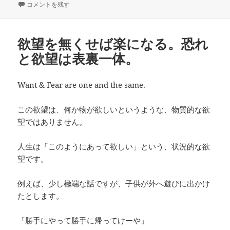
稿
感謝は自分の中でしか感じられないもの。自分が傲慢になればなるほど、
テ
グ
コメントを残す
日:
ゴ
リ
ー
欲望を無くせば楽になる。恐れ
と欲望は表裏一体。
Want & Fear are one and the same.
この欲望は、何か物が欲しいというような、物質的な欲
望ではありません。
人生は「このようにあって欲しい」という、状況的な欲
望です。
例えば、少し極端な話ですが、子供が外へ遊びに出かけ
たとします。
「勝手にやって勝手に帰ってけーや」