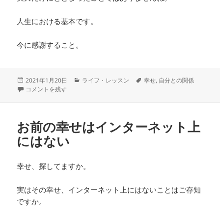
人生における基本です。
今に感謝すること。
投
カ
タ
2021年1月20日
ライフ・レッスン
幸せ
,
自分との関係
稿
今の実力に感謝できなければ先には進めない に
テ
グ
コメントを残す
日:
ゴ
リ
ー
お前の幸せはインターネット上
にはない
幸せ、探してますか。
実はその幸せ、インターネット上にはないことはご存知
ですか。