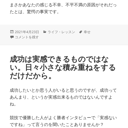
まさかあなたの感じる不幸、不平不満の原因がそれだっ
たとは、驚愕の事実です。
投
カ
タ
2021年4月23日
ライフ・レッスン
幸せ
稿
欲しがるのをやめると平安が訪れる に
テ
グ
コメントを残す
日:
ゴ
リ
ー
成功は実感できるものではな
い。日々小さな積み重ねをする
だけだから。
成功したいとか思う人がいると思うのですが、成功って
あんまり、というか実感出来るものではないんですよ
ね。
競技で優勝した人がよく勝者インタビューで「実感ない
ですね」って言うのを聞いたことありませんか？