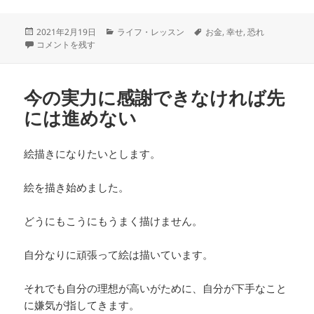
投
カ
タ
2021年2月19日
ライフ・レッスン
お金
,
幸せ
,
恐れ
稿
欲望を無くせば楽になる。恐れと欲望は表裏一体。 に
テ
グ
コメントを残す
日:
ゴ
リ
ー
今の実力に感謝できなければ先
には進めない
絵描きになりたいとします。
絵を描き始めました。
どうにもこうにもうまく描けません。
自分なりに頑張って絵は描いています。
それでも自分の理想が高いがために、自分が下手なこと
に嫌気が指してきます。