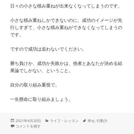
日々の小さな積み重ねが出来なくなってしまうのです。
小さな積み重ねしかできないのに、成功のイメージが先
行しすぎて、小さな積み重ねができなくなってしまうの
です。
ですので成功は追わないでください。
勝ち負けか、成功か失敗かは、他者とあなたが決める結
果論でしかない、ということ。
自分の取り組み重視で。
一生懸命に取り組みましょう。
投
カ
タ
2021年4月20日
ライフ・レッスン
幸せ
,
行動力
稿
成功は実感できるものではない。日々小さな積み重ねをするだけだから。
テ
グ
コメントを残す
日:
ゴ