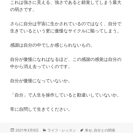
これは強さに見える、強さであると錯覚してしまう最大
の弱さです。
さらに自分は宇宙に生かされているのではなく、自分で
生きているという更に傲慢なサイクルに陥ってしまう。
感謝は自分の中でしか感じられないもの。
自分が傲慢になればなるほど、この感謝の感覚は自分の
中から消え去っていくのです。
自分が傲慢になっていないか。
「自分」で人生を操作していると勘違いしていないか。
常に自問して生きてください。
投
カ
タ
2021年3月9日
ライフ・レッスン
幸せ
,
自分との関係