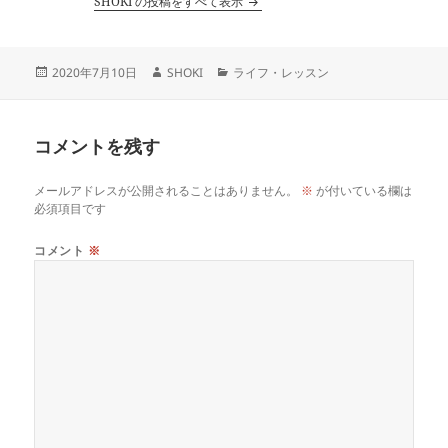
SHOKI の投稿をすべて表示
投
作
カ
2020年7月10日
SHOKI
ライフ・レッスン
稿
成
テ
日:
者
ゴ
リ
コメントを残す
ー
メールアドレスが公開されることはありません。
※
が付いている欄は
必須項目です
コメント
※