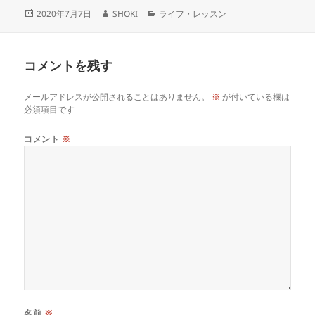
投
作
カ
2020年7月7日
SHOKI
ライフ・レッスン
稿
成
テ
日:
者
ゴ
リ
コメントを残す
ー
メールアドレスが公開されることはありません。
※
が付いている欄は
必須項目です
コメント
※
名前
※