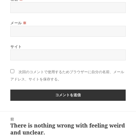
メール
※
サイト
次回のコメントで使用するためブラウザーに自分の名前、メール
アドレス、サイトを保存する。
投
前
稿
There is nothing wrong with feeling weird
前
ナ
and unclear.
の