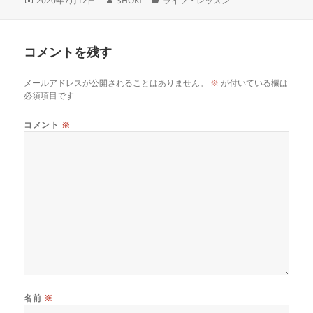
2020年7月12日
SHOKI
ライフ・レッスン
稿
成
テ
日:
者
ゴ
リ
コメントを残す
ー
メールアドレスが公開されることはありません。
※
が付いている欄は
必須項目です
コメント
※
名前
※