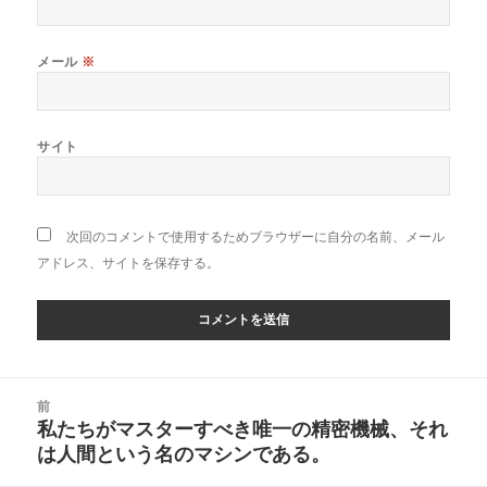
メール
※
サイト
次回のコメントで使用するためブラウザーに自分の名前、メール
アドレス、サイトを保存する。
投
前
稿
私たちがマスターすべき唯一の精密機械、それ
前
ナ
は人間という名のマシンである。
の
ビ
投