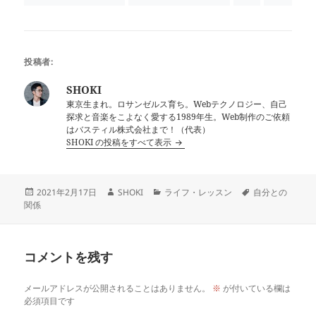
投稿者:
SHOKI
東京生まれ。ロサンゼルス育ち。Webテクノロジー、自己
探求と音楽をこよなく愛する1989年生。Web制作のご依頼
はバスティル株式会社まで！（代表）
SHOKI の投稿をすべて表示
投
作
カ
タ
2021年2月17日
SHOKI
ライフ・レッスン
自分との
稿
成
テ
グ
関係
日:
者
ゴ
リ
ー
コメントを残す
メールアドレスが公開されることはありません。
※
が付いている欄は
必須項目です