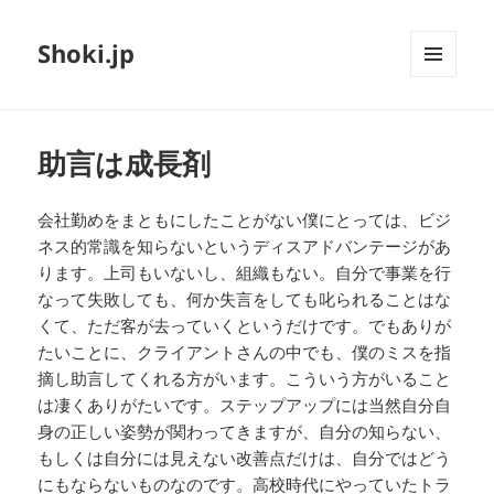
Shoki.jp
メニュ
ーとウ
ィジェ
ット
助言は成長剤
会社勤めをまともにしたことがない僕にとっては、ビジ
ネス的常識を知らないというディスアドバンテージがあ
ります。上司もいないし、組織もない。自分で事業を行
なって失敗しても、何か失言をしても叱られることはな
くて、ただ客が去っていくというだけです。でもありが
たいことに、クライアントさんの中でも、僕のミスを指
摘し助言してくれる方がいます。こういう方がいること
は凄くありがたいです。ステップアップには当然自分自
身の正しい姿勢が関わってきますが、自分の知らない、
もしくは自分には見えない改善点だけは、自分ではどう
にもならないものなのです。高校時代にやっていたトラ