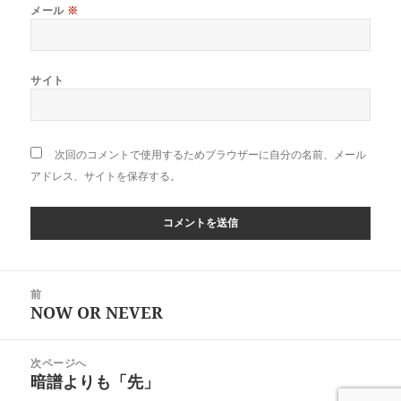
メール
※
サイト
次回のコメントで使用するためブラウザーに自分の名前、メール
アドレス、サイトを保存する。
投
前
稿
NOW OR NEVER
前
ナ
の
ビ
投
次ページへ
ゲ
稿:
暗譜よりも「先」
次
ー