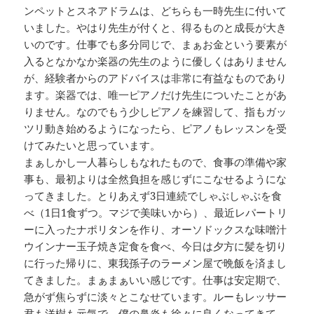
ンペットとスネアドラムは、どちらも一時先生に付いて
いました。やはり先生が付くと、得るものと成長が大き
いのです。仕事でも多分同じで、まぁお金という要素が
入るとなかなか楽器の先生のように優しくはありません
が、経験者からのアドバイスは非常に有益なものであり
ます。楽器では、唯一ピアノだけ先生についたことがあ
りません。なのでもう少しピアノを練習して、指もガッ
ツリ動き始めるようになったら、ピアノもレッスンを受
けてみたいと思っています。
まぁしかし一人暮らしもなれたもので、食事の準備や家
事も、最初よりは全然負担を感じずにこなせるようにな
ってきました。とりあえず3日連続でしゃぶしゃぶを食
べ（1日1食ずつ。マジで美味いから）、最近レパートリ
ーに入ったナポリタンを作り、オーソドックスな味噌汁
ウインナー玉子焼き定食を食べ、今日は夕方に髪を切り
に行った帰りに、東我孫子のラーメン屋で晩飯を済まし
てきました。まぁまぁいい感じです。仕事は安定期で、
急がず焦らずに淡々とこなせています。ルーもレッサー
君も洋樹も元気で、僕の鼻炎も徐々に良くなってきて、