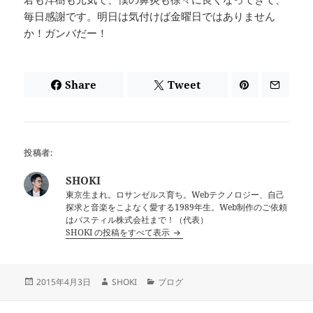
毎日感謝です。明日は気付けば金曜日ではありません
か！ガンバだー！
Share
Tweet
投稿者:
SHOKI
東京生まれ。ロサンゼルス育ち。Webテクノロジー、自己
探求と音楽をこよなく愛する1989年生。Web制作のご依頼
はバスティル株式会社まで！（代表）
SHOKI の投稿をすべて表示
投
作
カ
2015年4月3日
SHOKI
ブログ
稿
成
テ
日:
者
ゴ