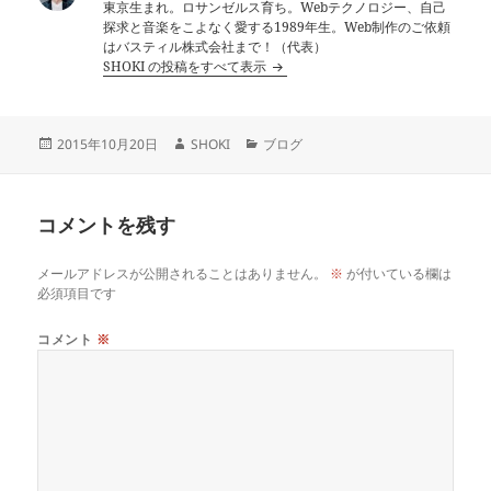
東京生まれ。ロサンゼルス育ち。Webテクノロジー、自己
探求と音楽をこよなく愛する1989年生。Web制作のご依頼
はバスティル株式会社まで！（代表）
SHOKI の投稿をすべて表示
投
作
カ
2015年10月20日
SHOKI
ブログ
稿
成
テ
日:
者
ゴ
リ
コメントを残す
ー
メールアドレスが公開されることはありません。
※
が付いている欄は
必須項目です
コメント
※