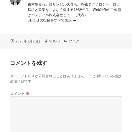
東京生まれ。ロサンゼルス育ち。Webテクノロジー、自己
探求と音楽をこよなく愛する1989年生。Web制作のご依頼
はバスティル株式会社まで！（代表）
SHOKI の投稿をすべて表示
投
作
カ
2025年2月25日
SHOKI
ブログ
稿
成
テ
日:
者
ゴ
リ
コメントを残す
ー
メールアドレスが公開されることはありません。
※
が付いている欄は
必須項目です
コメント
※