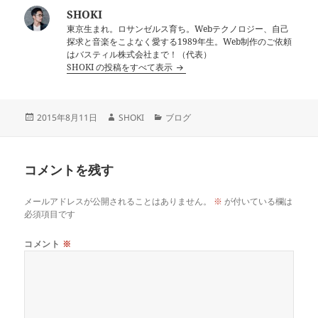
SHOKI
東京生まれ。ロサンゼルス育ち。Webテクノロジー、自己
探求と音楽をこよなく愛する1989年生。Web制作のご依頼
はバスティル株式会社まで！（代表）
SHOKI の投稿をすべて表示
投
作
カ
2015年8月11日
SHOKI
ブログ
稿
成
テ
日:
者
ゴ
リ
コメントを残す
ー
メールアドレスが公開されることはありません。
※
が付いている欄は
必須項目です
コメント
※