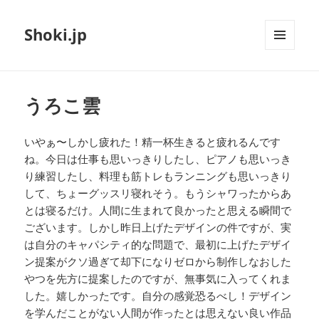
Shoki.jp
メニュ
ーとウ
ィジェ
ット
うろこ雲
いやぁ〜しかし疲れた！精一杯生きると疲れるんです
ね。今日は仕事も思いっきりしたし、ピアノも思いっき
り練習したし、料理も筋トレもランニングも思いっきり
して、ちょーグッスリ寝れそう。もうシャワったからあ
とは寝るだけ。人間に生まれて良かったと思える瞬間で
ございます。しかし昨日上げたデザインの件ですが、実
は自分のキャパシティ的な問題で、最初に上げたデザイ
ン提案がクソ過ぎて却下になりゼロから制作しなおした
やつを先方に提案したのですが、無事気に入ってくれま
した。嬉しかったです。自分の感覚恐るべし！デザイン
を学んだことがない人間が作ったとは思えない良い作品