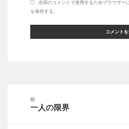
次回のコメントで使用するためブラウザー
を保存する。
投
稿
前
一人の限界
ナ
前
ビ
の
ゲ
投