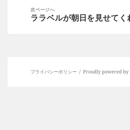
ー
稿:
次ページへ
シ
ララベルが朝日を見せてく
次
ョ
の
ン
投
稿:
プライバシーポリシー
Proudly powered by