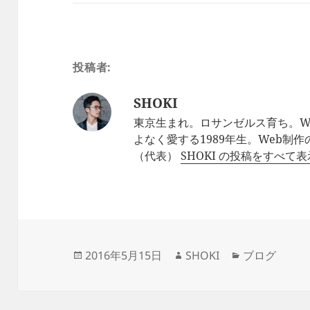
投稿者:
SHOKI
東京生まれ。ロサンゼルス育ち。W
よなく愛する1989年生。Web制
（代表）
SHOKI の投稿をすべて
投
作
カ
2016年5月15日
SHOKI
ブログ
稿
成
テ
日:
者
ゴ
リ