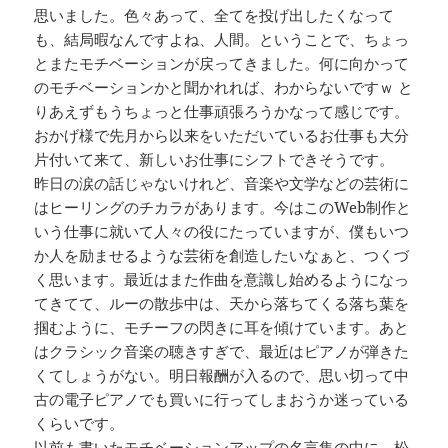
思いました。色々あって、全てを投げ出したくなって
も、結局暇なんですよね、人間。ということで、ちょっ
とまたモチベーションが戻ってきました。何に向かって
のモチベーションかと聞かれれば、わからないですｗ と
りあえずもうちょっと仕事頑張ろうかなって感じです。
おかげ様で先月から以来をいただいているお仕事も大分
片付いて来て、新しいお仕事にシフトできそうです。
昨日の涙の話じゃないけれど、音楽や文学などの芸術に
はヒーリングのチカラがあります。今はこのWeb制作と
いう仕事に就いて人々の役にたっていますが、僕もいつ
か人を励ませるような芸術を創造したいなぁと、つくづ
く思います。最近はまた作曲を意識し始めるようになっ
てきてて、ルーの散歩中は、天から落ちてくる落ち葉を
掴むように、モチーフの閃きに耳を傾けています。あと
はクラシック音楽の聴きすぎで、最近はピアノが弾きた
くてしょうがない。明日報酬が入るので、思い切って中
古の電子ピアノでも買いに行ってしまおうか迷っている
くらいです。
以前も書いたモチベーションアップの名言集の中に、松