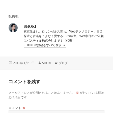
投稿者:
SHOKI
東京生まれ。ロサンゼルス育ち。Webテクノロジー、自己
探求と音楽をこよなく愛する1989年生。Web制作のご依頼
はバスティル株式会社まで！（代表）
SHOKI の投稿をすべて表示
投
作
カ
2015年3月19日
SHOKI
ブログ
稿
成
テ
日:
者
ゴ
リ
コメントを残す
ー
メールアドレスが公開されることはありません。
※
が付いている欄は
必須項目です
コメント
※