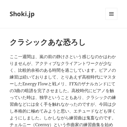
Shoki.jp
メニュ
ーとウ
ィジェ
ット
クラシックあな恐ろし
ここ一週間は、嵐の前の静けさという感じなのかはわか
りませんが、アクティブなクライアントワークが少な
く、比較的余裕のある時間を過ごしています。ピアノの
練習は続いておりまして、とりあえず高校時代にマスタ
ーしたEnergy Flowと戦メリ、FFXのザナルカンドにて
の3曲の暗譜を完了させました。高校時代にピアノを触
っていた時は、独学ということもあり、クラシックの練
習曲などには全く手を触れなかったのですが、今回は少
し本格的に極めてみようと思い、エチュードなども弾く
ようにしました。しかしながら練習曲は鬼畜なのです。
チェルニー（Czerny）という作曲家の練習曲集を始め