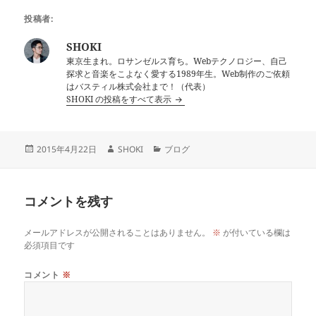
投稿者:
SHOKI
東京生まれ。ロサンゼルス育ち。Webテクノロジー、自己
探求と音楽をこよなく愛する1989年生。Web制作のご依頼
はバスティル株式会社まで！（代表）
SHOKI の投稿をすべて表示
投
作
カ
2015年4月22日
SHOKI
ブログ
稿
成
テ
日:
者
ゴ
リ
コメントを残す
ー
メールアドレスが公開されることはありません。
※
が付いている欄は
必須項目です
コメント
※