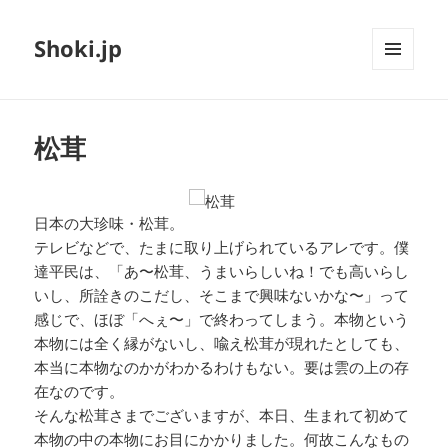
Shoki.jp
メニュ
ーとウ
ィジェ
ット
松茸
日本の大珍味・松茸。
テレビなどで、たまに取り上げられているアレです。僕
達平民は、「あ〜松茸、うまいらしいね！でも高いらし
いし、所詮きのこだし、そこまで興味ないかな〜」って
感じで、ほぼ「へぇ〜」で終わってしまう。本物という
本物には全く縁がないし、喩え松茸が現れたとしても、
本当に本物なのかがわかるわけもない。要は雲の上の存
在なのです。
そんな松茸さまでございますが、本日、生まれて初めて
本物の中の本物にお目にかかりました。何故こんなもの