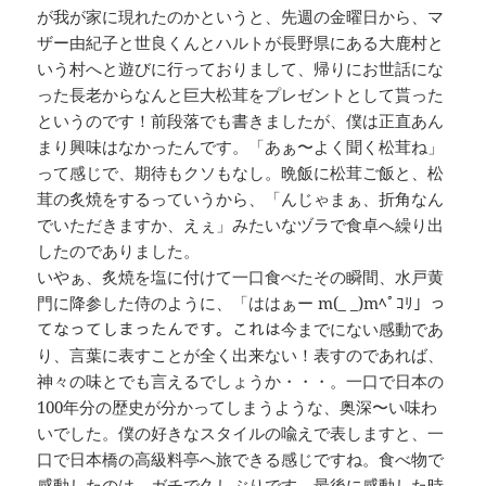
が我が家に現れたのかというと、先週の金曜日から、マ
ザー由紀子と世良くんとハルトが長野県にある大鹿村と
いう村へと遊びに行っておりまして、帰りにお世話にな
った長老からなんと巨大松茸をプレゼントとして貰った
というのです！前段落でも書きましたが、僕は正直あん
まり興味はなかったんです。「あぁ〜よく聞く松茸ね」
って感じで、期待もクソもなし。晩飯に松茸ご飯と、松
茸の炙焼をするっていうから、「んじゃまぁ、折角なん
でいただきますか、えぇ」みたいなヅラで食卓へ繰り出
したのでありました。
いやぁ、炙焼を塩に付けて一口食べたその瞬間、水戸黄
門に降参した侍のように、「ははぁー m(_ _)mﾍﾟｺﾘ」っ
てなってしまったんです。これは今までにない感動であ
り、言葉に表すことが全く出来ない！表すのであれば、
神々の味とでも言えるでしょうか・・・。一口で日本の
100年分の歴史が分かってしまうような、奥深〜い味わ
いでした。僕の好きなスタイルの喩えで表しますと、一
口で日本橋の高級料亭へ旅できる感じですね。食べ物で
感動したのは、ガチで久しぶりです。最後に感動した時