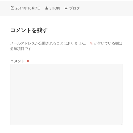
投
作
カ
2014年10月7日
SHOKI
ブログ
稿
成
テ
日:
者
ゴ
リ
コメントを残す
ー
メールアドレスが公開されることはありません。
※
が付いている欄は
必須項目です
コメント
※