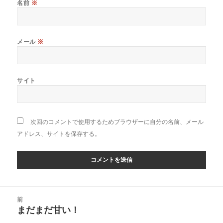
名前
※
メール
※
サイト
次回のコメントで使用するためブラウザーに自分の名前、メール
アドレス、サイトを保存する。
投
前
稿
まだまだ甘い！
前
ナ
の