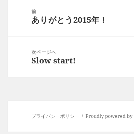
投
稿
前
ありがとう2015年！
ナ
前
ビ
の
ゲ
投
ー
稿:
次ページへ
シ
Slow start!
次
ョ
の
ン
投
稿:
プライバシーポリシー
Proudly powered by