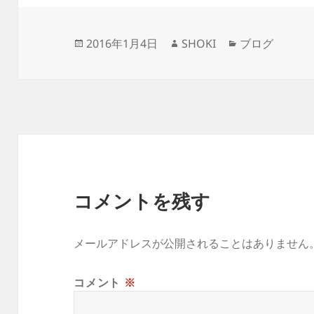
投
作
カ
2016年1月4日
SHOKI
ブログ
稿
成
テ
日:
者
ゴ
リ
ー
コメントを残す
メールアドレスが公開されることはありません
コメント
※