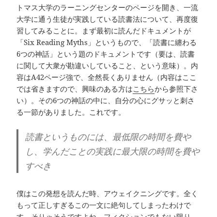
トマス大学のラーニングセンターのページを開き、一流
大学に通う生徒が実践している読書法について、再度復
習してみることに。まず最初に読んだドキュメントが
「Six Reading Myths」というもので、「読書に纏わる
6つの神話」という題のドキュメントです（要は、読書
に関して大衆が勘違いしていること、という意味）。内
容はA42ページ強で、全然長くありません（内容はここ
では省きますので、興味のある方は
こちら
から参照下さ
い）。その6つの神話の中に、自分の心にグサッと刺さ
る一節がありました。これです。
読書というものには、最低限の時間を費や
し、学んだことの実践に最大限の時間を費や
すべき
僕はこの発想を読んだ時、アウェイクニングです。全く
もって正しすぎるこの一文に絶句してしまったわけで
す。そりゃそうですよね、フィクションでもない限り、