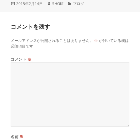
投
作
カ
2015年2月14日
SHOKI
ブログ
稿
成
テ
日:
者
ゴ
リ
コメントを残す
ー
メールアドレスが公開されることはありません。
※
が付いている欄は
必須項目です
コメント
※
名前
※