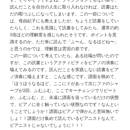
読んだことを自分の人生に取り入れなければ、読書はた
だの暇つぶしになってしまいます。この一節について
は、母由紀子にも教えましたが、ちょうど読書をしてい
たらしく、これを意識して読書をしてみたら、通常の約
5倍ほどの理解度を感じられたそうです。ポイントを意
識するのか、ただ単に読んで「ふ〜ん、なるほどね〜」
と思うのかでは、理解度は雲泥の差です。
この一節について考えていたら、ある比喩が閃いたので
すが、この読書というアクティビティをピアノの演奏に
喩えてみるのです。読んだことを実践しない読書をピア
ノ演奏に喩えますと、こんな感じです。譜面を眺めて、
「ほうほうなるほど、ここにドがあって次にファのシャ
ープが2回、ふむふむ、ここでキーチェンジでリピート
か、ふむふむ」と、永遠に譜面を追っているだけの状態
で、ピアノに全く触っていない状態なのです！なんとい
うことでしょうか！譜面はピアノで弾かんと意味無いで
しょ！！譜面だけ集めて読んでいるピアニストなんて、
ピアニストじゃないでしょうに！！！