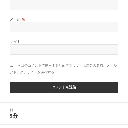
メール
※
サイト
次回のコメントで使用するためブラウザーに自分の名前、メール
アドレス、サイトを保存する。
投
前
稿
5分
前
ナ
の
ビ