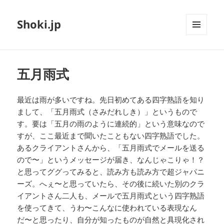
Shoki.jp
メニュ
ーとウ
ィジェ
ット
五月雨式
最近は雨が多いですね。先日初めてある四字熟語を知り
まして、「五月雨式（さみだれしき）」というもので
す。要は「五月の雨のように連続的」という意味なので
すが、ここ最近まで聞いたこともない四字熟語でした。
あるクライアントさんから、「五月雨式でメールを送る
ので〜」というメッセージが届き、なんじゃこりゃ！？
と思ってググってみると、読み方も読み方で超ジャパニ
ーズ。へぇ〜と思っていたら、その後に続いた別のクラ
イアントさん二人も、メールで五月雨式という四字熟語
を使ってきて、うわ〜こんなに使われている表現なん
だ〜と思ったり、自分が知ったものが自然と具現化され