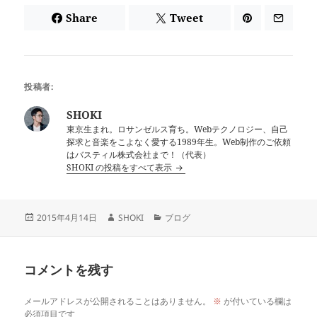
Share
Tweet
投稿者:
SHOKI
東京生まれ。ロサンゼルス育ち。Webテクノロジー、自己
探求と音楽をこよなく愛する1989年生。Web制作のご依頼
はバスティル株式会社まで！（代表）
SHOKI の投稿をすべて表示
投
作
カ
2015年4月14日
SHOKI
ブログ
稿
成
テ
日:
者
ゴ
リ
コメントを残す
ー
メールアドレスが公開されることはありません。
※
が付いている欄は
必須項目です