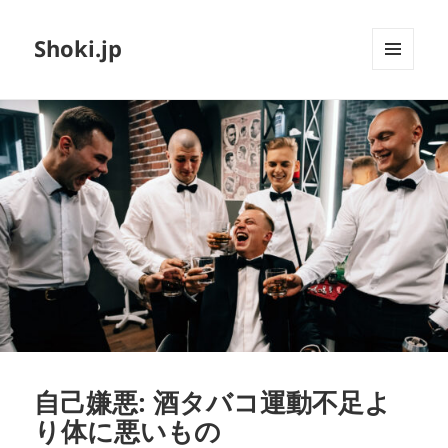
Shoki.jp
メニュ
ーとウ
ィジェ
ット
自己嫌悪: 酒タバコ運動不足よ
り体に悪いもの