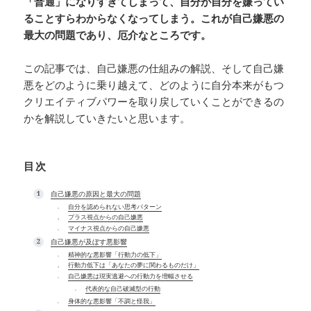
「普通」になりすぎてしまって、自分が自分を嫌ってい
ることすらわからなくなってしまう。これが自己嫌悪の
最大の問題であり、厄介なところです。
この記事では、自己嫌悪の仕組みの解説、そして自己嫌
悪をどのように乗り越えて、どのように自分本来がもつ
クリエイティブパワーを取り戻していくことができるの
かを解説していきたいと思います。
目次
自己嫌悪の原因と最大の問題
自分を認められない思考パターン
プラス視点からの自己嫌悪
マイナス視点からの自己嫌悪
自己嫌悪が及ぼす悪影響
精神的な悪影響「行動力の低下」
行動力低下は「あなたの夢に関わるものだけ」
自己嫌悪は現実逃避への行動力を増幅させる
代表的な自己破滅型の行動
身体的な悪影響「不調と怪我」