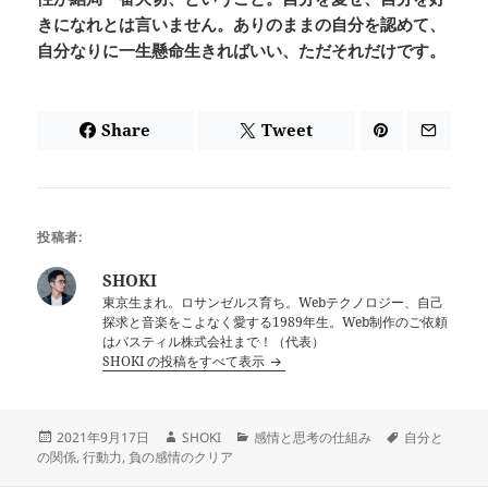
きになれとは言いません。ありのままの自分を認めて、
自分なりに一生懸命生きればいい、ただそれだけです。
Share
Tweet
投稿者:
SHOKI
東京生まれ。ロサンゼルス育ち。Webテクノロジー、自己
探求と音楽をこよなく愛する1989年生。Web制作のご依頼
はバスティル株式会社まで！（代表）
SHOKI の投稿をすべて表示
投
作
カ
タ
2021年9月17日
SHOKI
感情と思考の仕組み
自分と
稿
成
テ
グ
の関係
,
行動力
,
負の感情のクリア
日:
者
ゴ