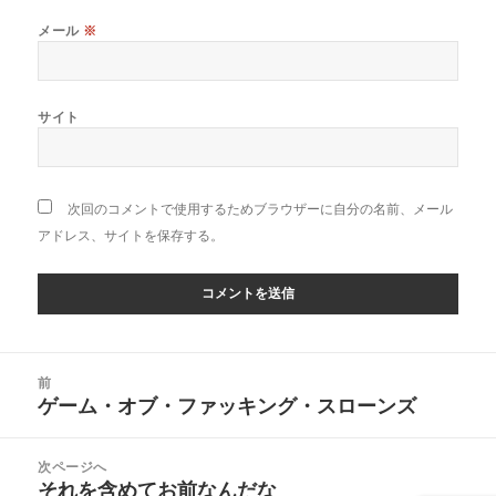
メール
※
サイト
次回のコメントで使用するためブラウザーに自分の名前、メール
アドレス、サイトを保存する。
投
前
稿
ゲーム・オブ・ファッキング・スローンズ
前
ナ
の
ビ
投
次ページへ
ゲ
稿:
それを含めてお前なんだな
次