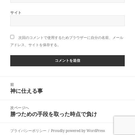
サイト
次回のコメントで使用するためブラウザーに自分の名前、メール
アドレス、サイトを保存する。
投
前
稿
神に仕える事
前
ナ
の
ビ
投
次ページへ
ゲ
稿:
勝つための手段を取った時点で負け
次
ー
の
シ
投
ョ
プライバシーポリシー
Proudly powered by WordPress