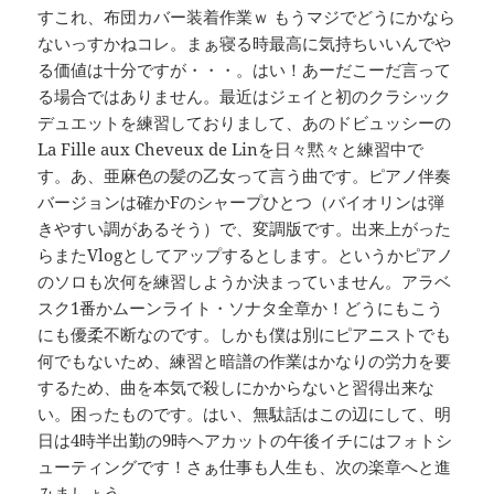
すこれ、布団カバー装着作業ｗ もうマジでどうにかなら
ないっすかねコレ。まぁ寝る時最高に気持ちいいんでや
る価値は十分ですが・・・。はい！あーだこーだ言って
る場合ではありません。最近はジェイと初のクラシック
デュエットを練習しておりまして、あのドビュッシーの
La Fille aux Cheveux de Linを日々黙々と練習中で
す。あ、亜麻色の髪の乙女って言う曲です。ピアノ伴奏
バージョンは確かFのシャープひとつ（バイオリンは弾
きやすい調があるそう）で、変調版です。出来上がった
らまたVlogとしてアップするとします。というかピアノ
のソロも次何を練習しようか決まっていません。アラベ
スク1番かムーンライト・ソナタ全章か！どうにもこう
にも優柔不断なのです。しかも僕は別にピアニストでも
何でもないため、練習と暗譜の作業はかなりの労力を要
するため、曲を本気で殺しにかからないと習得出来な
い。困ったものです。はい、無駄話はこの辺にして、明
日は4時半出勤の9時ヘアカットの午後イチにはフォトシ
ューティングです！さぁ仕事も人生も、次の楽章へと進
みましょう。