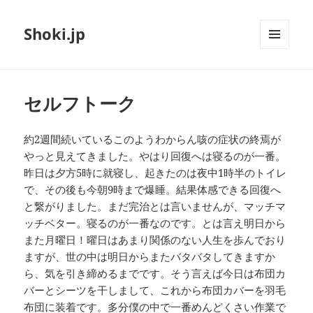
Shoki.jp
メニュ
ーとウ
ィジェ
ット
セルフトーク
約2週間続いているこのようわからん咳の症状の終焉が
やっと見えてきました。やはり回復へは寝るのが一番。
昨日は夕方5時に就寝し、起きたのは夜中1時半のトイレ
で、その後も今朝9時まで爆睡。結果体感できる回復へ
と繋がりました。まだ完治とは言いませんが、マッチマ
ッチベター。寝るのが一番なのです。とは言え明日から
また月曜日！曜日はあまり関係のない人生を歩んでおり
ますが、世の中は明日からまたバタバタしてきますか
ら、気を引き締めるまでです。そう言えば今日は布団カ
バーとシーツを干しまして、これから布団カバーを羽毛
布団に装着です。多分僕の中で一番めんどくさい作業で