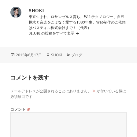
SHOKI
東京生まれ。ロサンゼルス育ち。Webテクノロジー、自己
探求と音楽をこよなく愛する1989年生。Web制作のご依頼
はバスティル株式会社まで！（代表）
SHOKI の投稿をすべて表示
投
作
カ
2015年6月17日
SHOKI
ブログ
稿
成
テ
日:
者
ゴ
リ
コメントを残す
ー
メールアドレスが公開されることはありません。
※
が付いている欄は
必須項目です
コメント
※