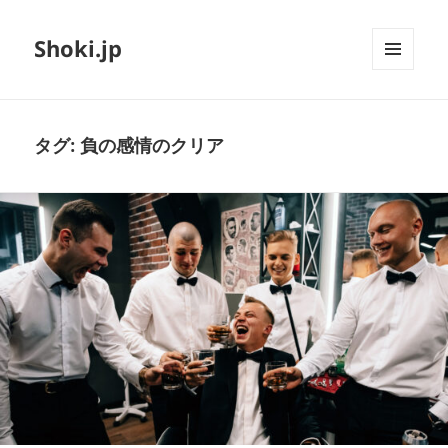
Shoki.jp
メニュ
ーとウ
ィジェ
ット
タグ:
負の感情のクリア