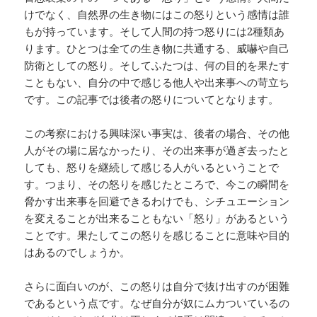
けでなく、自然界の生き物にはこの怒りという感情は誰
もが持っています。そして人間の持つ怒りには2種類あ
ります。ひとつは全ての生き物に共通する、威嚇や自己
防衛としての怒り。そしてふたつは、何の目的を果たす
こともない、自分の中で感じる他人や出来事への苛立ち
です。この記事では後者の怒りについてとなります。
この考察における興味深い事実は、後者の場合、その他
人がその場に居なかったり、その出来事が過ぎ去ったと
しても、怒りを継続して感じる人がいるということで
す。つまり、その怒りを感じたところで、今この瞬間を
脅かす出来事を回避できるわけでも、シチュエーション
を変えることが出来ることもない「怒り」があるという
ことです。果たしてこの怒りを感じることに意味や目的
はあるのでしょうか。
さらに面白いのが、この怒りは自分で抜け出すのが困難
であるという点です。なぜ自分が奴にムカついているの