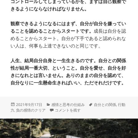
コントロールしてしまっているかを、まずは自己観察で
きるようにならなければなりません。
観察できるようになるにはまず、自分が自分を嫌ってい
ることを認めることからスタートです。
成長は自分を認
めることからスタート。自分が下手であると認められな
い人は、何事も上達できないのと同じです。
人生、結局自分自身と一生生きるのです。自分との関係
性が結局一番大切、ということ。自分を愛せ、自分を好
きになれとは言いません。ありのままの自分を認めて、
自分なりに一生懸命生きればいい、ただそれだけです。
投
カ
タ
2021年9月17日
感情と思考の仕組み
自分との関係
,
行動
稿
テ
自己嫌悪: 酒タバコ運動不足より体に悪いもの に
グ
力
,
負の感情のクリア
コメントを残す
日:
ゴ
リ
ー