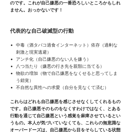
のです。これが自己嫌悪の一番恐ろしいところかもしれ
ません。おっかないです！
代表的な自己破滅型の行動
中毒（酒タバコ過食インターネット）依存（過剰な
刺激と現実逃避）
アンチ化（自己嫌悪のない人を嫌う）
八つ当たり（嫌悪の行き先を親類に当てる）
物欲の増加（物で自己嫌悪をなくせると思ってしま
う錯覚）
不自然な異性への求愛（自分を見なくて済む）
これらはどれも自己嫌悪を感じさせなくしてくれるもの
です。自己嫌悪そのものをなくすわけではなく、とある
行動を通じて自己嫌悪という感覚を麻痺させているとい
うもの。本人が気づいていなくても、これらの無意識な
オーバードーズは、自己嫌悪から目をそらしている状態