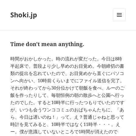
Shoki.jp
メニュ
ーとウ
ィジェ
ット
Time don't mean anything.
時間がおかしかった。時の流れが変だった。今日は8時
半起床で、普段より少し早めのお目覚め。今朝締切の書
類の提出を忘れていたので、お目覚めから直ぐにパソコ
ンへ向かい、10時前くらいまでにファイル送信を完了。
それが終わってから30分位かけて朝飯を食べ、ルーのご
飯を作ったりして、毎朝恒例の朝の散歩へと公園へ行っ
たのでした。すると10時半に行ったつもりでいたのです
が、いつも会うワンココミュのおばちゃんたちに、「あ
ら、今日は遅いのね！」って。え？普通じゃねと思って
時計を見てみると、10時半ではなく11時半・・・。え
ー。僕が意識していないところで1時間が消えたので