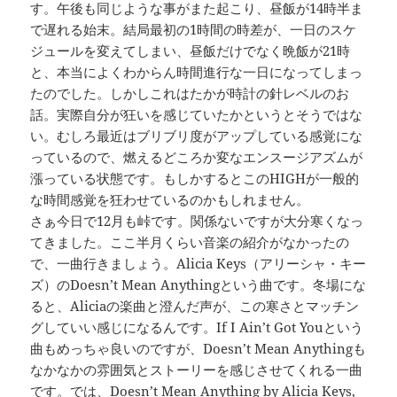
す。午後も同じような事がまた起こり、昼飯が14時半ま
で遅れる始末。結局最初の1時間の時差が、一日のスケ
ジュールを変えてしまい、昼飯だけでなく晩飯が21時
と、本当によくわからん時間進行な一日になってしまっ
たのでした。しかしこれはたかが時計の針レベルのお
話。実際自分が狂いを感じていたかというとそうではな
い。むしろ最近はブリブリ度がアップしている感覚にな
っているので、燃えるどころか変なエンスージアズムが
漲っている状態です。もしかするとこのHIGHが一般的
な時間感覚を狂わせているのかもしれません。
さぁ今日で12月も峠です。関係ないですが大分寒くなっ
てきました。ここ半月くらい音楽の紹介がなかったの
で、一曲行きましょう。Alicia Keys（アリーシャ・キー
ズ）のDoesn’t Mean Anythingという曲です。冬場にな
ると、Aliciaの楽曲と澄んだ声が、この寒さとマッチン
グしていい感じになるんです。If I Ain’t Got Youという
曲もめっちゃ良いのですが、Doesn’t Mean Anythingも
なかなかの雰囲気とストーリーを感じさせてくれる一曲
です。では、Doesn’t Mean Anything by Alicia Keys,