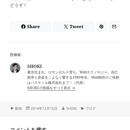
どうぞ！
Share
Tweet
投稿者:
SHOKI
東京生まれ。ロサンゼルス育ち。Webテクノロジー、自己
探求と音楽をこよなく愛する1989年生。Web制作のご依頼
はバスティル株式会社まで！（代表）
SHOKI の投稿をすべて表示
フ
投
作
カ
動画
2014年12月15日
SHOKI
ブログ
ォ
稿
成
テ
ー
日:
者
ゴ
マ
リ
コメントを残す
ッ
ー