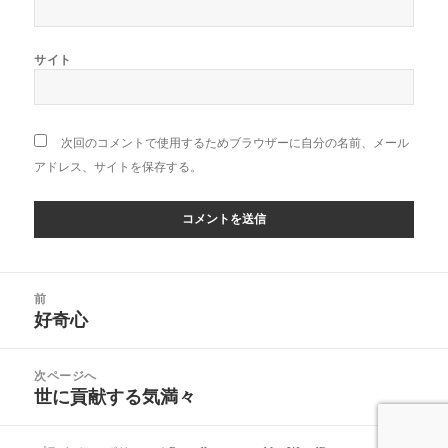
サイト
次回のコメントで使用するためブラウザーに自分の名前、メール
アドレス、サイトを保存する。
投
前
稿
好奇心
前
ナ
の
ビ
投
次ページへ
ゲ
稿:
世に貢献する気満々
次
ー
の
シ
投