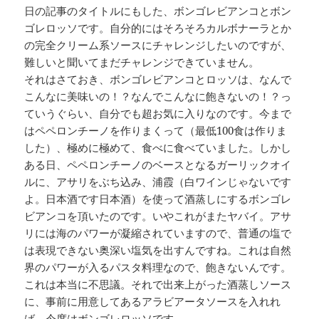
日の記事のタイトルにもした、ボンゴレビアンコとボン
ゴレロッソです。自分的にはそろそろカルボナーラとか
の完全クリーム系ソースにチャレンジしたいのですが、
難しいと聞いてまだチャレンジできていません。
それはさておき、ボンゴレビアンコとロッソは、なんで
こんなに美味いの！？なんでこんなに飽きないの！？っ
ていうぐらい、自分でも超お気に入りなのです。今まで
はペペロンチーノを作りまくって（最低100食は作りま
した）、極めに極めて、食べに食べていました。しかし
ある日、ペペロンチーノのベースとなるガーリックオイ
ルに、アサリをぶち込み、浦霞（白ワインじゃないです
よ。日本酒です日本酒）を使って酒蒸しにするボンゴレ
ビアンコを頂いたのです。いやこれがまたヤバイ。アサ
リには海のパワーが凝縮されていますので、普通の塩で
は表現できない奥深い塩気を出すんですね。これは自然
界のパワーが入るパスタ料理なので、飽きないんです。
これは本当に不思議。それで出来上がった酒蒸しソース
に、事前に用意してあるアラビアータソースを入れれ
ば、今度はボンゴレロッソです。