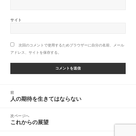
サイト
次回のコメントで使用するためブラウザーに自分の名前、メール
アドレス、サイトを保存する。
投
前
稿
人の期待を生きてはならない
前
ナ
の
ビ
投
次ページへ
ゲ
稿:
これからの展望
次
ー
の
シ