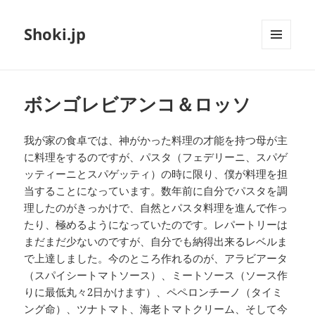
Shoki.jp
メニュ
ーとウ
ィジェ
ット
ボンゴレビアンコ＆ロッソ
我が家の食卓では、神がかった料理の才能を持つ母が主
に料理をするのですが、パスタ（フェデリーニ、スパゲ
ッティーニとスパゲッティ）の時に限り、僕が料理を担
当することになっています。数年前に自分でパスタを調
理したのがきっかけで、自然とパスタ料理を進んで作っ
たり、極めるようになっていたのです。レパートリーは
まだまだ少ないのですが、自分でも納得出来るレベルま
で上達しました。今のところ作れるのが、アラビアータ
（スパイシートマトソース）、ミートソース（ソース作
りに最低丸々2日かけます）、ペペロンチーノ（タイミ
ング命）、ツナトマト、海老トマトクリーム、そして今