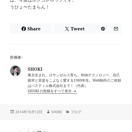
うひょ〜たまらん！
Share
Tweet
投稿者:
SHOKI
東京生まれ。ロサンゼルス育ち。Webテクノロジー、自己
探求と音楽をこよなく愛する1989年生。Web制作のご依頼
はバスティル株式会社まで！（代表）
SHOKI の投稿をすべて表示
投
作
カ
2014年10月12日
SHOKI
ブログ
稿
成
テ
日:
者
ゴ
リ