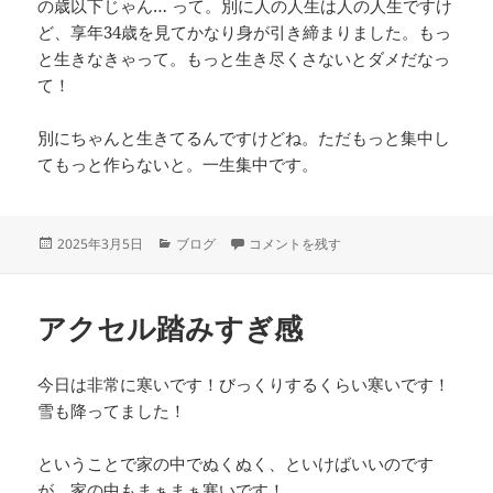
の歳以下じゃん… って。別に人の人生は人の人生ですけ
ど、享年34歳を見てかなり身が引き締まりました。もっ
と生きなきゃって。もっと生き尽くさないとダメだなっ
て！
別にちゃんと生きてるんですけどね。ただもっと集中し
てもっと作らないと。一生集中です。
投
カ
一生集中 に
2025年3月5日
ブログ
コメントを残す
稿
テ
日:
ゴ
リ
アクセル踏みすぎ感
ー
今日は非常に寒いです！びっくりするくらい寒いです！
雪も降ってました！
ということで家の中でぬくぬく、といけばいいのです
が、家の中もまぁまぁ寒いです！