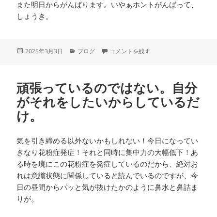
また明日からがんばります。いやぁホントがんばって、
しょうき。
投
カ
気の散漫はパフォーマンス低下です に
2025年3月3日
ブログ
コメントを残す
稿
テ
日:
ゴ
リ
頑張っているのではない。自分
ー
がそれをしたいからしているだ
け。
気を引き締める以外ないかもしれない！今日になってい
きなり花粉症発症！それと同時に集中力の大幅低下！あ
る時を境にこの花粉症を発症しているのだから、絶対お
れは意識状態に関係していると読んでいるのですが、今
日の昼間からパッと気が抜けたかのように鼻水と鼻詰ま
りが。