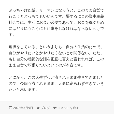
ぶっちゃけた話、リーマンになろうと、このまま自営で
行こうとどっちでもいいんです。要するにこの資本主義
社会では、生活にお金が必要であって、お金を稼ぐため
にはどうにもこうにも仕事をしなければならないわけで
す。
選択をしている、というよりも、自分の生活のためで、
自分がやりたいとかやりたくないとか関係ない。ただ、
もし自分の感覚的な話を正直に言えと言われれば、この
まま自営で頑張りたいというのが本音です。
とにかく、この人生ずっと流されるまま生きてきました
ので、今回も流されるまま、天命に逆らわず生きていき
たいと思います。
投
カ
天命に逆らわずに生きる に
2025年3月9日
ブログ
コメントを残す
稿
テ