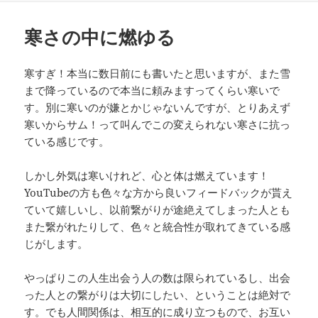
日:
ゴ
リ
寒さの中に燃ゆる
ー
寒すぎ！本当に数日前にも書いたと思いますが、また雪
まで降っているので本当に頼みますってくらい寒いで
す。別に寒いのが嫌とかじゃないんですが、とりあえず
寒いからサム！って叫んでこの変えられない寒さに抗っ
ている感じです。
しかし外気は寒いけれど、心と体は燃えています！
YouTubeの方も色々な方から良いフィードバックが貰え
ていて嬉しいし、以前繋がりが途絶えてしまった人とも
また繋がれたりして、色々と統合性が取れてきている感
じがします。
やっぱりこの人生出会う人の数は限られているし、出会
った人との繋がりは大切にしたい、ということは絶対で
す。でも人間関係は、相互的に成り立つもので、お互い