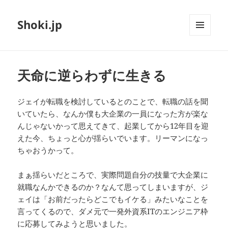
Shoki.jp
メニュ
ーとウ
ィジェ
ット
天命に逆らわずに生きる
ジェイが転職を検討しているとのことで、転職の話を聞
いていたら、なんか僕も大企業の一員になった方が楽な
んじゃないかって思えてきて、起業してから12年目を迎
えた今、ちょっと心が揺らいでいます。リーマンになっ
ちゃおうかって。
まぁ揺らいだところで、実際問題自分の技量で大企業に
就職なんかできるのか？なんて思ってしまいますが、ジ
ェイは「お前だったらどこでもイケる」みたいなことを
言ってくるので、ダメ元で一発外資系ITのエンジニア枠
に応募してみようと思いました。