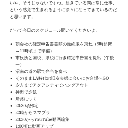
いや、そうじゃないですね。起きている間は常に仕事、
という感覚で生きれるように徐々になってきているのだ
と思います。
だって今日のスケジュール聞いてくださいよ。
朝会社の確定申告書書類の最終版を束ね（9時起床
→11時頃まで準備）
市役所と国税、県税に行き確定申告書を提出（午後
一）
沼南の道の駅で弁当を食べ
そのままLA時代の旧友夫婦に会いにお台場へGO
夕方までアクアシティでハングアウト
神田で夕飯
帰路につく
20:30頃帰宅
22時からスマブラ
23:30からYouTube動画編集
1:00頃に動画アップ