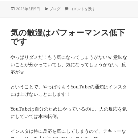
投
カ
アクセル踏みすぎ感 に
2025年3月5日
ブログ
コメントを残す
稿
テ
日:
ゴ
リ
気の散漫はパフォーマンス低下
ー
です
やっぱりダメだ！もう気になってしょうがないｗ 意味な
いことが分かっていても、気になってしょうがない。反
応がｗ
ということで、やっぱりもうYouTubeの通知はインスタ
には上げないことにします！
YouTubeは自分のためにやっているのに、人の反応を気
にしていては本末転倒。
インスタは特に反応を気にしてしまうので、テキトーな