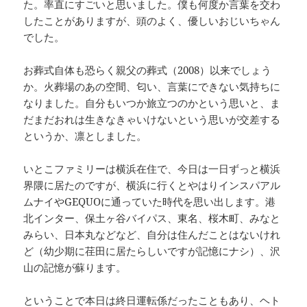
た。率直にすごいと思いました。僕も何度か言葉を交わ
したことがありますが、頭のよく、優しいおじいちゃん
でした。
お葬式自体も恐らく親父の葬式（2008）以来でしょう
か。火葬場のあの空間、匂い、言葉にできない気持ちに
なりました。自分もいつか旅立つのかという思いと、ま
だまだおれは生きなきゃいけないという思いが交差する
というか、凛としました。
いとこファミリーは横浜在住で、今日は一日ずっと横浜
界隈に居たのですが、横浜に行くとやはりインスパアル
ムナイやGEQUOに通っていた時代を思い出します。港
北インター、保土ヶ谷バイパス、東名、桜木町、みなと
みらい、日本丸などなど、自分は住んだことはないけれ
ど（幼少期に荏田に居たらしいですが記憶にナシ）、沢
山の記憶が蘇ります。
ということで本日は終日運転係だったこともあり、ヘト