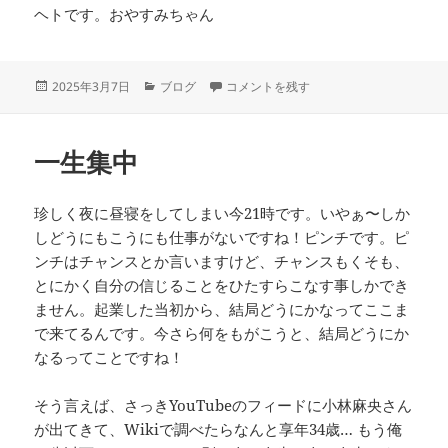
ヘトです。おやすみちゃん
投
カ
Y浜 に
2025年3月7日
ブログ
コメントを残す
稿
テ
日:
ゴ
リ
一生集中
ー
珍しく夜に昼寝をしてしまい今21時です。いやぁ〜しか
しどうにもこうにも仕事がないですね！ピンチです。ピ
ンチはチャンスとか言いますけど、チャンスもくそも、
とにかく自分の信じることをひたすらこなす事しかでき
ません。起業した当初から、結局どうにかなってここま
で来てるんです。今さら何をもがこうと、結局どうにか
なるってことですね！
そう言えば、さっきYouTubeのフィードに小林麻央さん
が出てきて、Wikiで調べたらなんと享年34歳… もう俺