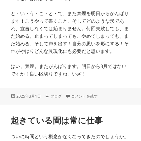
と・い・う・こ・と・で、また禁煙を明日からがんばり
ます！こうやって書くこと、そしてどのような形であ
れ、宣言しなくては始まりません。何回失敗しても、ま
た始める。止まってしまっても、やめてしまっても、ま
た始める。そして声を出す！自分の思いを形にする！そ
れがやはりどんな具現化にも必要だと思います。
はい。禁煙。またがんばります。明日から3月ではない
ですか！良い区切りですね。いざ！
投
カ
今度こそ禁煙！ に
2025年3月1日
ブログ
コメントを残す
稿
テ
日:
ゴ
リ
起きている間は常に仕事
ー
ついに時間という概念がなくなってきたのでしょうか。