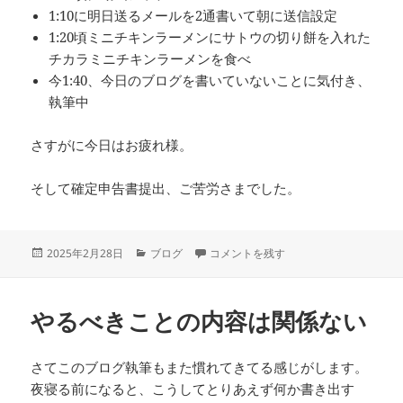
1:10に明日送るメールを2通書いて朝に送信設定
1:20頃ミニチキンラーメンにサトウの切り餅を入れた
チカラミニチキンラーメンを食べ
今1:40、今日のブログを書いていないことに気付き、
執筆中
さすがに今日はお疲れ様。
そして確定申告書提出、ご苦労さまでした。
投
カ
起きている間は常に仕事 に
2025年2月28日
ブログ
コメントを残す
稿
テ
日:
ゴ
リ
やるべきことの内容は関係ない
ー
さてこのブログ執筆もまた慣れてきてる感じがします。
夜寝る前になると、こうしてとりあえず何か書き出す