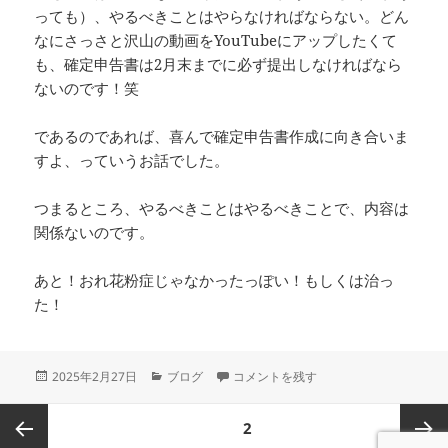
っても）、やるべきことはやらなければならない。どん
なにさっさと沢山の動画をYouTubeにアップしたくて
も、確定申告書は2月末までに必ず提出しなければなら
ないのです！笑
であるのであれば、喜んで確定申告書作成に向き合いま
すよ、っていうお話でした。
つまるところ、やるべきことはやるべきことで、内容は
関係ないのです。
あと！おれ花粉症じゃなかったっぽい！もしくは治っ
た！
投
カ
やるべきことの内容は関係ない に
2025年2月27日
ブログ
コメントを残す
稿
テ
日:
ゴ
投
ページ
2
リ
稿
ー