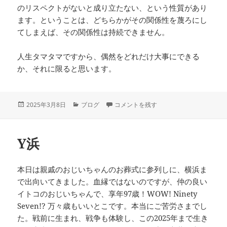
のリスペクトがないと成り立たない、という性質があり
ます。ということは、どちらかがその関係性を蔑ろにし
てしまえば、その関係性は持続できません。
人生タマタマですから、偶然をどれだけ大事にできる
か、それに限ると思います。
投
カ
寒さの中に燃ゆる に
2025年3月8日
ブログ
コメントを残す
稿
テ
日:
ゴ
リ
Y浜
ー
本日は親戚のおじいちゃんのお葬式に参列しに、横浜ま
で出向いてきました。血縁ではないのですが、仲の良い
イトコのおじいちゃんで、享年97歳！WOW! Ninety
Seven!? 万々歳もいいとこです。本当にご苦労さまでし
た。戦前に生まれ、戦争も体験し、この2025年まで生き