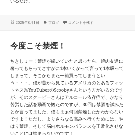
いるだけ。
投
カ
頑張っているのではない。自分がそれを
2025年3月1日
ブログ
コメントを残す
稿
テ
日:
ゴ
リ
今度こそ禁煙！
ー
ちきしょー！禁煙が続いていたと思ったら、焼肉友達に
奢ってもらってさすがに1本いくかって言って1本吸って
しまって、そこからまた一箱買ってしまうとい
う・・・。僕が昔から見ているアメリカのとあるフィッ
トネス系YouTuberのScoobyさんという方がいるのです
が、そのスクービーさんはアルコール依存症で、かなり
苦労した話を動画で観たのですが、30回は禁酒を試みた
とか言ってました。僕もまぁ何回禁煙したかわからない
ですよ！ただし、よりさらなる高みへ行くためには、や
はり禁煙、そして脳内ホルモンバランスを正常化させな
いことには始まらないのです！